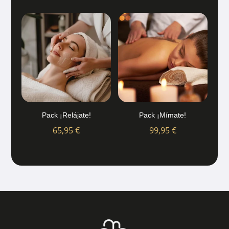
Pack ¡Relájate!
Pack ¡Mímate!
65,95
€
99,95
€