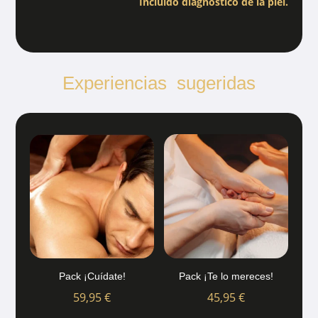
Incluido diagnóstico de la piel.
Experiencias sugeridas
Pack ¡Cuídate!
Pack ¡Te lo mereces!
59,95
€
45,95
€